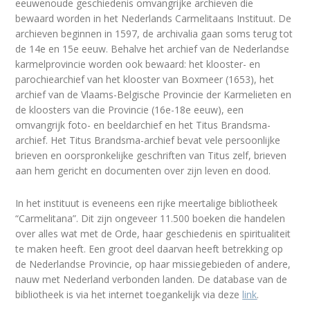
eeuwenoude geschiedenis omvangrijke archieven die
bewaard worden in het Nederlands Carmelitaans Instituut. De
archieven beginnen in 1597, de archivalia gaan soms terug tot
de 14e en 15e eeuw. Behalve het archief van de Nederlandse
karmelprovincie worden ook bewaard: het klooster- en
parochiearchief van het klooster van Boxmeer (1653), het
archief van de Vlaams-Belgische Provincie der Karmelieten en
de kloosters van die Provincie (16e-18e eeuw), een
omvangrijk foto- en beeldarchief en het Titus Brandsma-
archief. Het Titus Brandsma-archief bevat vele persoonlijke
brieven en oorspronkelijke geschriften van Titus zelf, brieven
aan hem gericht en documenten over zijn leven en dood.
In het instituut is eveneens een rijke meertalige bibliotheek
“Carmelitana”. Dit zijn ongeveer 11.500 boeken die handelen
over alles wat met de Orde, haar geschiedenis en spiritualiteit
te maken heeft. Een groot deel daarvan heeft betrekking op
de Nederlandse Provincie, op haar missiegebieden of andere,
nauw met Nederland verbonden landen. De database van de
bibliotheek is via het internet toegankelijk via deze
link
.